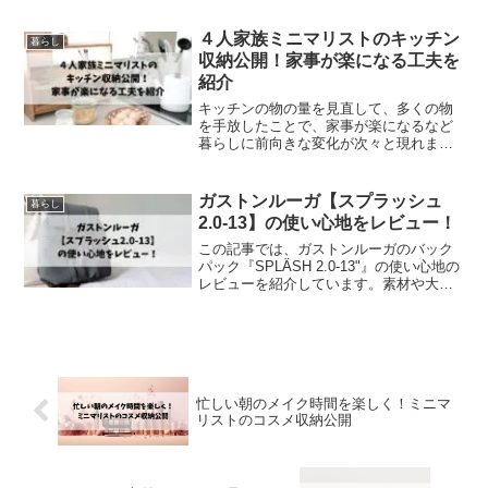
ます。片づけは単なる掃除ではなく、迷
って悩んでいた心の整理整頓になりまし
４人家族ミニマリストのキッチン
暮らし
た。ぜひご覧ください！
収納公開！家事が楽になる工夫を
紹介
キッチンの物の量を見直して、多くの物
を手放したことで、家事が楽になるなど
暮らしに前向きな変化が次々と現れまし
た。この記事では、４人家族でミニマル
な暮らしを送る筆者のキッチン収納を公
開し、家事が楽になる工夫を紹介しま
ガストンルーガ【スプラッシュ
暮らし
す。ぜひ最後までご覧ください。
2.0-13】の使い心地をレビュー！
この記事では、ガストンルーガのバック
パック『SPLÄSH 2.0-13"』の使い心地の
レビューを紹介しています。素材や大き
さなどの商品概要や実際使ってみて感じ
た良い点や気になる点をまとめました。
ぜひご覧ください！
忙しい朝のメイク時間を楽しく！ミニマ
リストのコスメ収納公開