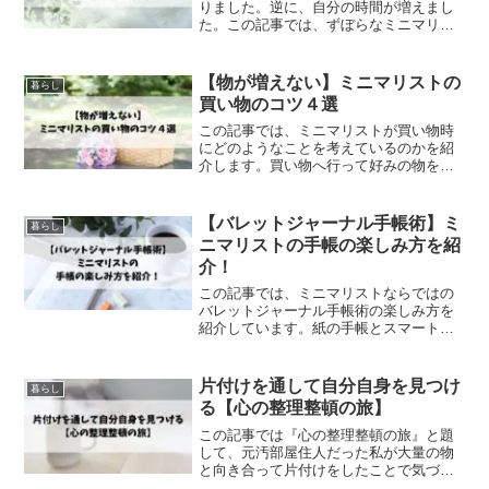
りました。逆に、自分の時間が増えまし
た。この記事では、ずぼらなミニマリス
トが日々の生活で楽をするために、どん
な家事を手放したかをまとめました。楽
に家事をしてのんびり暮らすミニマリス
【物が増えない】ミニマリストの
暮らし
ト生活を紹介します！
買い物のコツ４選
この記事では、ミニマリストが買い物時
にどのようなことを考えているのかを紹
介します。買い物へ行って好みの物を見
つけると、ついつい買いたくなってしま
いますよね。物が少ないミニマリスト
が、どのような考えを元にして物の量を
【バレットジャーナル手帳術】ミ
暮らし
維持しているのかを紹介します！
ニマリストの手帳の楽しみ方を紹
介！
この記事では、ミニマリストならではの
バレットジャーナル手帳術の楽しみ方を
紹介しています。紙の手帳とスマートフ
ォンのアプリの手帳、どちらを使おうか
悩んでいませんか？バレットジャーナル
手帳術を使ったスッキリした暮らしを実
片付けを通して自分自身を見つけ
暮らし
現する方法を紹介します！
る【心の整理整頓の旅】
この記事では『心の整理整頓の旅』と題
して、元汚部屋住人だった私が大量の物
と向き合って片付けをしたことで気づい
た自分自身のことを４つに分けて紹介し